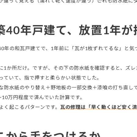
が違って見える（濡れて乾く速度が違う）――これも防水紙に
築40年戸建て、放置1年
40年の和瓦戸建てで、1年前に「瓦が1枚ずれてるな」と
に1か所だけ。ですが、その下の防水紙を確認すると、ズレた
っていて、指で押すと柔らかい状態でした。
な防水紙のやり替え＋野地板の一部交換＋漆喰の打ち直しで
〜10万円程度で済んでいた計算です。
よく起こるパターンです。
瓦の修理は「早く動くほど安く
こから手をつけるか