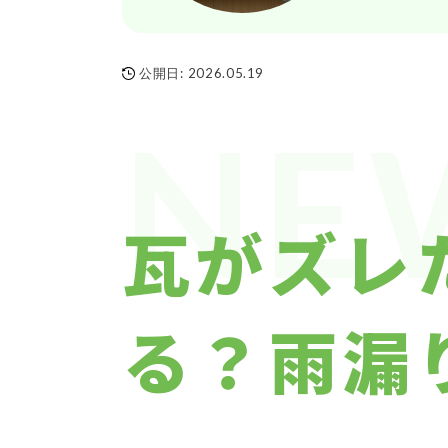
公開日:
2026.05.19
NE
瓦がズレ
る？雨漏