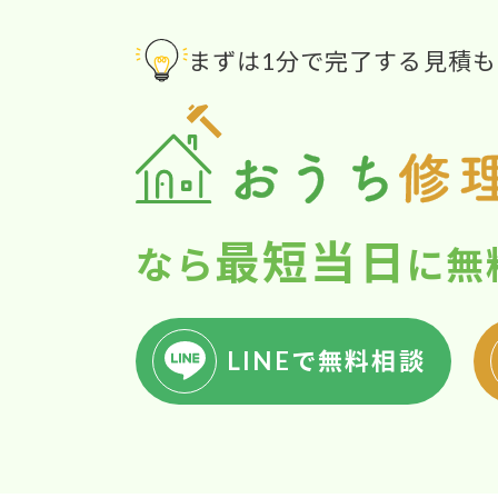
まずは1分で完了する見積
最短当日
なら
に
無
LINEで無料相談