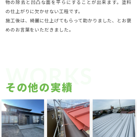
物の除去と凹凸な面を平らにすることが出来ます。塗料
の仕上がりに欠かせない工程です。
施工後は、綺麗に仕上げてもらって助かりました、とお褒
めのお言葉をいただきました。
WORKS
その他の実績