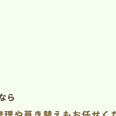
なら
修理や葺き替え
も
お任せく