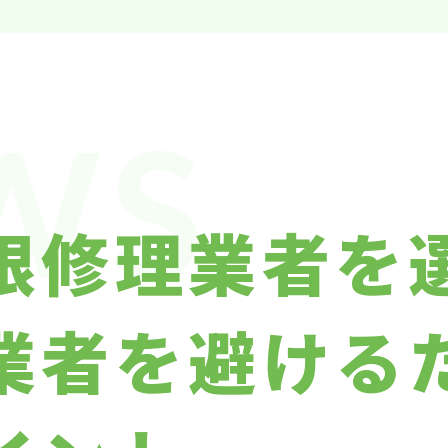
WS
根修理業者を
業者を避ける