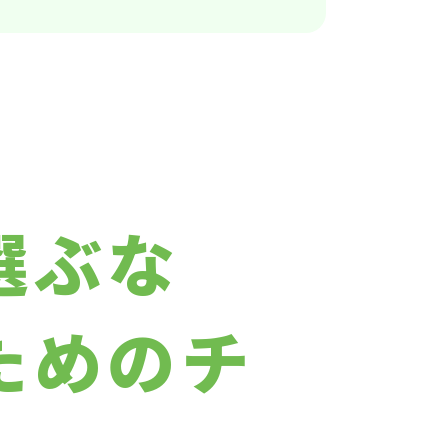
選ぶな
ためのチ