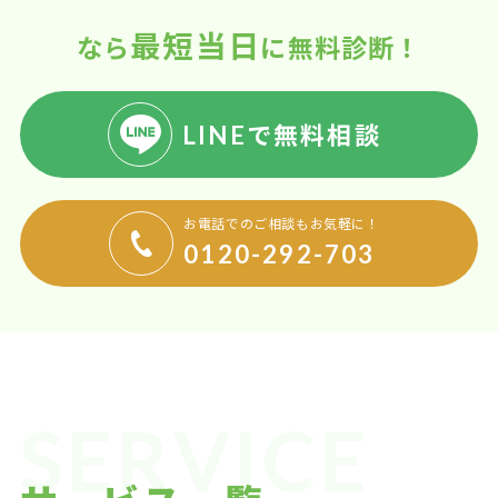
最短当日
なら
に無料診断！
LINEで無料相談
お電話でのご相談もお気軽に！
0120-292-703
SERVICE